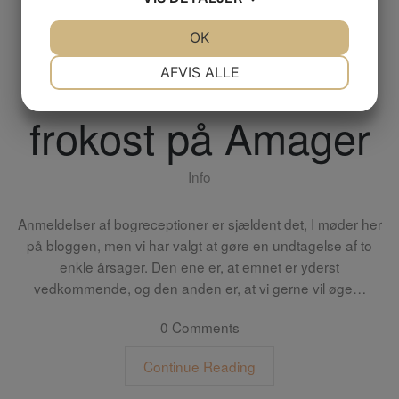
Bliv klogere på
JA
NEJ
OK
JA
NEJ
verden og spis
NØDVENDIGE
PRÆFERENCER
AFVIS ALLE
JA
NEJ
JA
NEJ
frokost på Amager
MARKETING
STATISTIK
Info
Anmeldelser af bogreceptioner er sjældent det, I møder her
på bloggen, men vi har valgt at gøre en undtagelse af to
enkle årsager. Den ene er, at emnet er yderst
vedkommende, og den anden er, at vi gerne vil øge…
0 Comments
Continue Reading