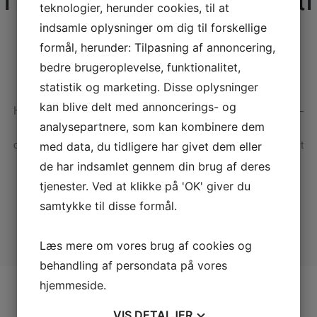
teknologier, herunder cookies, til at
micropigmentering
indsamle oplysninger om dig til forskellige
formål, herunder: Tilpasning af annoncering,
bedre brugeroplevelse, funktionalitet,
Info
statistik og marketing. Disse oplysninger
kan blive delt med annoncerings- og
Hvornår har du sidst set en mand med hentehår? Nej, vel –
det er et sjældent syn nu om dage. Min afdøde far havde
analysepartnere, som kan kombinere dem
det, men han tabte så også allerede håret som 21-årig. Det
med data, du tidligere har givet dem eller
var helt tilbage i starten…
de har indsamlet gennem din brug af deres
tjenester. Ved at klikke på 'OK' giver du
0 Comments
samtykke til disse formål.
Continue Reading
Læs mere om vores brug af cookies og
behandling af persondata på vores
hjemmeside.
APRIL 8, 2020
VIS
DETALJER